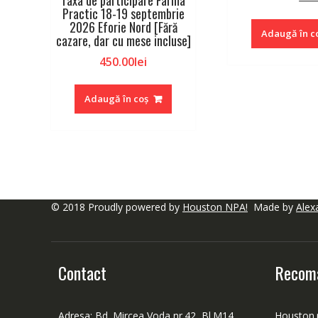
Taxa de participare Farma
iniț
Practic 18-19 septembrie
2026 Eforie Nord [Fără
a
Adaugă în c
cazare, dar cu mese incluse​]
fos
290
450.00
lei
Adaugă în coș
© 2018 Proudly powered by
Houston NPA!
Made by
Alex
Contact
Recom
Adresa: Bd. Mircea Voda nr.42, Bl.M14,
Houston.