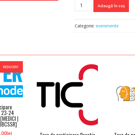
a
este:
Cantitate
Adaugă în coș
fost:
150.00lei.
Taxa
190.00lei.
de
participare
Categorie:
evenimente
Webinar
Durerea
02-
03
octombrie
2026
REDUCERI!
[ASISTENTI
|
PSIHOLOGI]
cipare
a 23-24
[MEDICI |
OBBCSSR]
țul
Prețul
.00
lei