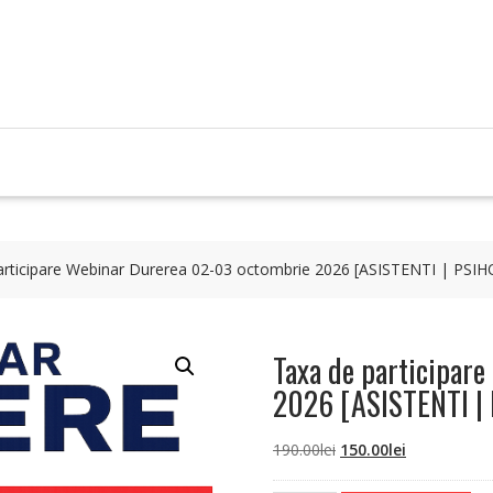
articipare Webinar Durerea 02-03 octombrie 2026 [ASISTENTI | PSI
Taxa de participar
2026 [ASISTENTI |
Prețul
Prețul
190.00
lei
150.00
lei
inițial
curent