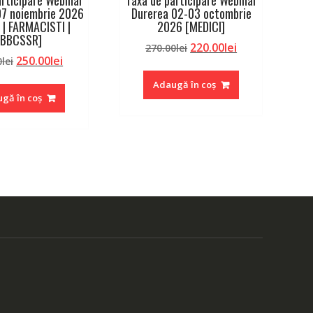
articipare Webinar
Taxa de participare Webinar
07 noiembrie 2026
Durerea 02-03 octombrie
 | FARMACISTI |
2026 [MEDICI]
BBCSSR]
Prețul
Prețul
220.00
lei
270.00
lei
Prețul
Prețul
250.00
lei
0
lei
inițial
curent
inițial
curent
a
este:
Adaugă în coș
a
este:
fost:
220.00lei.
gă în coș
fost:
250.00lei.
270.00lei.
290.00lei.